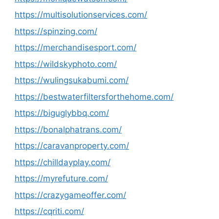
https://multisolutionservices.com/
https://spinzing.com/
https://merchandisesport.com/
https://wildskyphoto.com/
https://wulingsukabumi.com/
https://bestwaterfiltersforthehome.com/
https://biguglybbq.com/
https://bonalphatrans.com/
https://caravanproperty.com/
https://chilldayplay.com/
https://myrefuture.com/
https://crazygameoffer.com/
https://cqriti.com/