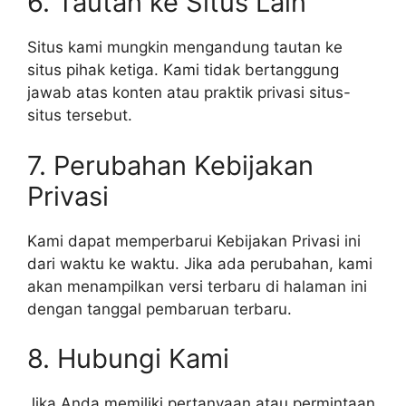
6. Tautan ke Situs Lain
Situs kami mungkin mengandung tautan ke
situs pihak ketiga. Kami tidak bertanggung
jawab atas konten atau praktik privasi situs-
situs tersebut.
7. Perubahan Kebijakan
Privasi
Kami dapat memperbarui Kebijakan Privasi ini
dari waktu ke waktu. Jika ada perubahan, kami
akan menampilkan versi terbaru di halaman ini
dengan tanggal pembaruan terbaru.
8. Hubungi Kami
Jika Anda memiliki pertanyaan atau permintaan