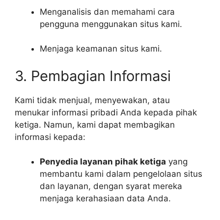
Menganalisis dan memahami cara
pengguna menggunakan situs kami.
Menjaga keamanan situs kami.
3. Pembagian Informasi
Kami tidak menjual, menyewakan, atau
menukar informasi pribadi Anda kepada pihak
ketiga. Namun, kami dapat membagikan
informasi kepada:
Penyedia layanan pihak ketiga
yang
membantu kami dalam pengelolaan situs
dan layanan, dengan syarat mereka
menjaga kerahasiaan data Anda.