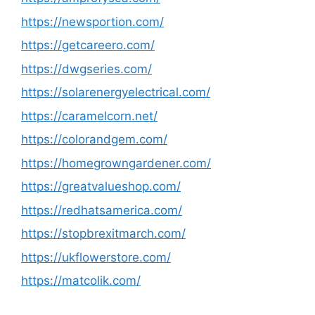
https://newsportion.com/
https://getcareero.com/
https://dwgseries.com/
https://solarenergyelectrical.com/
https://caramelcorn.net/
https://colorandgem.com/
https://homegrowngardener.com/
https://greatvalueshop.com/
https://redhatsamerica.com/
https://stopbrexitmarch.com/
https://ukflowerstore.com/
https://matcolik.com/