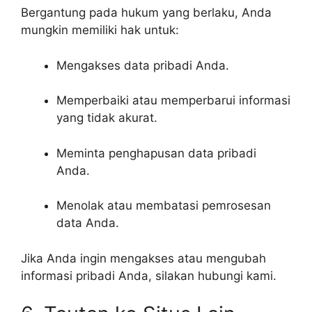
Bergantung pada hukum yang berlaku, Anda
mungkin memiliki hak untuk:
Mengakses data pribadi Anda.
Memperbaiki atau memperbarui informasi
yang tidak akurat.
Meminta penghapusan data pribadi
Anda.
Menolak atau membatasi pemrosesan
data Anda.
Jika Anda ingin mengakses atau mengubah
informasi pribadi Anda, silakan hubungi kami.