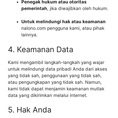
Penegak hukum atau otoritas
pemerintah
, jika diwajibkan oleh hukum.
Untuk melindungi hak atau keamanan
nalono.com pengguna kami, atau pihak
lainnya.
4. Keamanan Data
Kami mengambil langkah-langkah yang wajar
untuk melindungi data pribadi Anda dari akses
yang tidak sah, penggunaan yang tidak sah,
atau pengungkapan yang tidak sah. Namun,
kami tidak dapat menjamin keamanan mutlak
data yang dikirimkan melalui internet.
5. Hak Anda