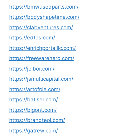
https://bmwusedparts.com/
https://bodyshapetime.com/
https://clabventures.com/
https://edtos.com/
https://enrichportalllc.com/
https://freewarehero.com/
https://jelbor.com/
https://jsmulticapital.com/
https://artofpie.com/
https://batiser.com/
https://bigont.com/
https://brandteoi.com/
https://gatrew.com/