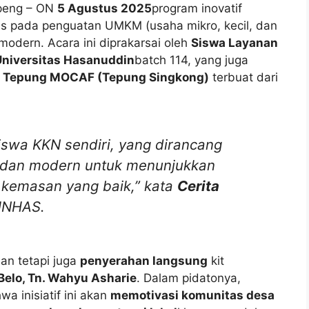
ppeng – ON
5 Agustus 2025
program inovatif
us pada penguatan UMKM (usaha mikro, kecil, dan
odern. Acara ini diprakarsai oleh
Siswa Layanan
 Universitas Hasanuddin
batch 114, yang juga
:
Tepung MOCAF (Tepung Singkong)
terbuat dari
siswa KKN sendiri, yang dirancang
 dan modern untuk menunjukkan
i kemasan yang baik,” kata
Cerita
 UNHAS.
an tetapi juga
penyerahan langsung
kit
Belo, Tn. Wahyu Asharie
. Dalam pidatonya,
 inisiatif ini akan
memotivasi komunitas desa