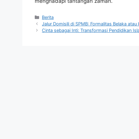
menghadapi tantangan zaman.
Kategori
Berita
Jalur Domisili di SPMB: Formalitas Belaka at
Cinta sebagai Inti: Transformasi Pendidikan Is