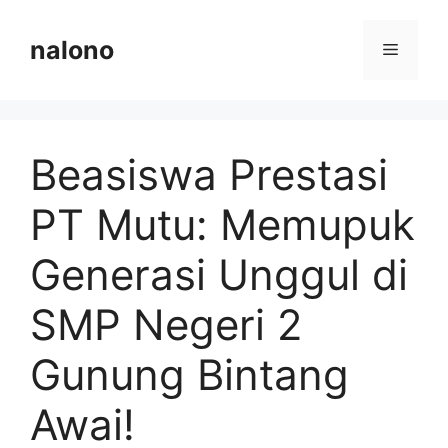
Langsung
ke
nalono
Menu
isi
Beasiswa Prestasi
PT Mutu: Memupuk
Generasi Unggul di
SMP Negeri 2
Gunung Bintang
Awai!